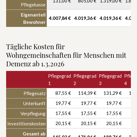
131,00 €
805,00 €
1.319,00 €
1.855
Pflegekasse
Eigenanteil
4.007,84 €
4.019,36 €
4.019,36 €
4.019
Bewohner
Tägliche Kosten für
Wohngemeinschaften für Menschen mit
Demenz ab 1.3.2026
Pflegegrad
Pflegegrad
Pflegegrad
Pfleg
1
2
3
4
87,55 €
114,39 €
131,29 €
148
Pflegesatz
19,77 €
19,77 €
19,77 €
19
Unterkunft
17,55 €
17,55 €
17,55 €
17
Verpflegung
20,15 €
20,15 €
20,15 €
20
Investitionskosten
Gesamt ab