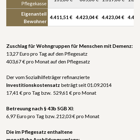
Pflegekasse
Eigenanteil
4.411,51 €
4.423,04 €
4.423,04 €
4.423
Bewohner
Zuschlag für Wohngruppen für Menschen mit Demenz:
13,27 Euro pro Tag auf den Pflegesatz
403,67 € pro Monat auf den Pflegesatz
Der vom Sozialhilfeträger refinanzierte
Investitionskostensatz
beträgt seit 01.09.2014
17,41 € pro Tag bzw. 529,61 € pro Monat
Betreuung nach § 43b SGB XI
:
6,97 Euro pro Tag bzw. 212,03 € pro Monat
Die im Pflegesatz enthaltene
monatliche Ausbildungsumlage: