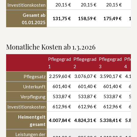
20,15 €
20,15 €
20,15 €
20
Investitionskosten
Gesamt ab
131,75 €
158,59 €
175,49 €
193
01.01.2025
Monatliche Kosten ab 1.3.2026
Pflegegrad
Pflegegrad
Pflegegrad
Pfleg
1
2
3
4
2.259,60 €
3.076,07 €
3.590,17 €
4.126
Pflegesatz
601,40 €
601,40 €
601,40 €
601
Unterkunft
533,87 €
533,87 €
533,87 €
533
Verpflegung
612,96 €
612,96 €
612,96 €
612
Investitionskosten
Heimentgelt
4.007,84 €
4.824,31 €
5.338,41 €
5.874
gesamt
Leistungen der