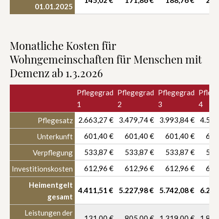
145,02 €
171,86 €
188,76 €
206
01.01.2025
Monatliche Kosten für
Wohngemeinschaften für Menschen mit
Demenz ab 1.3.2026
Pflegegrad
Pflegegrad
Pflegegrad
Pfleg
1
2
3
4
2.663,27 €
3.479,74 €
3.993,84 €
4.529
Pflegesatz
601,40 €
601,40 €
601,40 €
601
Unterkunft
533,87 €
533,87 €
533,87 €
533
Verpflegung
612,96 €
612,96 €
612,96 €
612
Investitionskosten
Heimentgelt
4.411,51 €
5.227,98 €
5.742,08 €
6.278
gesamt
Leistungen der
131,00 €
805,00 €
1.319,00 €
1.855