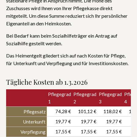
stationäre Pflege in Anspruch nimmt. Die Höhe des
Zuschusses wird Ihnen von Ihrer Pflegekasse direkt
mitgeteilt. Um diese Summe reduziert sich Ihr persönlicher
Eigenanteil an den Heimkosten.
Bei Bedarf kann beim Sozialhilfeträger ein Antrag auf
Sozialhilfe gestellt werden.
Das Heimentgelt gliedert sich auf nach Kosten für Pflege,
für Unterkunft und Verpflegung und für Investitionskosten.
Tägliche Kosten ab 1.3.2026
Pflegegrad
Pflegegrad
Pflegegrad
Pfleg
1
2
3
4
74,28 €
101,12 €
118,02 €
135
Pflegesatz
19,77 €
19,77 €
19,77 €
19
Unterkunft
17,55 €
17,55 €
17,55 €
17
Verpflegung